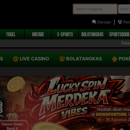
Obrolan
Pen
TOGEL
ARCADE
E-SPORTS
BOLATANGKAS
SPORTSBOOK
Selamat Datang Di www.mejah
S
LIVE CASINO
BOLATANGKAS
POK