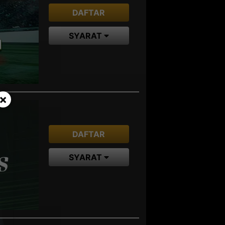
DAFTAR
SYARAT
×
DAFTAR
SYARAT