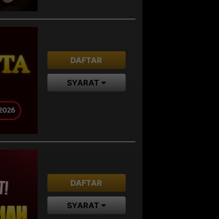
DAFTAR
SYARAT
DAFTAR
SYARAT