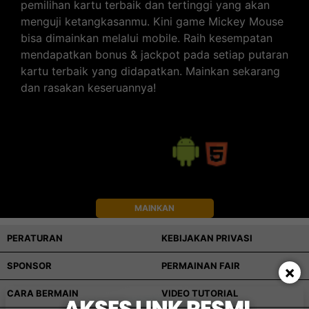
pemilihan kartu terbaik dan tertinggi yang akan
menguji ketangkasanmu. Kini game Mickey Mouse
bisa dimainkan melalui mobile. Raih kesempatan
mendapatkan bonus & jackpot pada setiap putaran
kartu terbaik yang didapatkan. Mainkan sekarang
dan rasakan keseruannya!
MAINKAN
PERATURAN
KEBIJAKAN PRIVASI
SPONSOR
PERMAINAN FAIR
×
CARA BERMAIN
VIDEO TUTORIAL