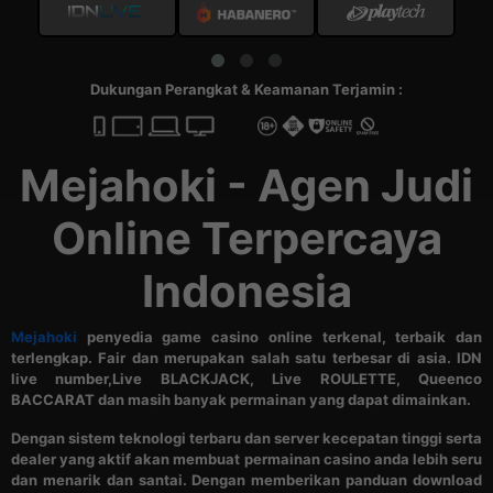
Dukungan Perangkat & Keamanan Terjamin :
Mejahoki - Agen Judi
Online Terpercaya
Indonesia
Mejahoki
penyedia game casino online terkenal, terbaik dan
terlengkap. Fair dan merupakan salah satu terbesar di asia. IDN
live number,Live BLACKJACK, Live ROULETTE, Queenco
BACCARAT dan masih banyak permainan yang dapat dimainkan.
Dengan sistem teknologi terbaru dan server kecepatan tinggi serta
dealer yang aktif akan membuat permainan casino anda lebih seru
dan menarik dan santai. Dengan memberikan panduan download